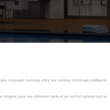
ate coulissant motorisé offre une solution d’ombrage intelligente
intégrée, pour une utilisation facile et un confort optimal tout au