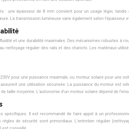
étés : une épaisseur de 8 mm convient pour un usage léger, tan
eure. La transmission lumineuse varie également selon l’épaisseur et
abilité
idité et une durabilité maximales. Des mécanismes robustes à roul
au nettoyage régulier des rails et des chariots. Les matériaux utilis
re 230V pour une puissance maximale, ou moteur solaire pour une so
 assurent une utilisation sécurisée. La puissance du moteur est sél
 taille moyenne. L’autonomie d’un moteur solaire dépend de l’ensole
s
s spécifiques. Il est recommandé de faire appel à un professionne
s règles de sécurité sont primordiaux. L’entretien régulier (nettoy
 est conseillé.