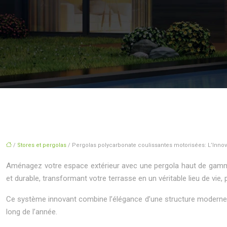
/
Stores et pergolas
/ Pergolas polycarbonate coulissantes motorisées: L’Innova
Aménagez votre espace extérieur avec une pergola haut de gamme a
et durable, transformant votre terrasse en un véritable lieu de vie,
Ce système innovant combine l’élégance d’une structure moderne ave
long de l’année.