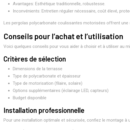
Avantages: Esthétique traditionnelle, robustesse.
Inconvénients: Entretien régulier nécessaire, coût élevé, prote
Les pergolas polycarbonate coulissantes motorisées offrent une so
Conseils pour l’achat et l’utilisation
Voici quelques conseils pour vous aider à choisir et à utiliser au m
Critères de sélection
Dimensions de la terrasse
Type de polycarbonate et épaisseur
Type de motorisation (filaire, solaire)
Options supplémentaires (éclairage LED, capteurs)
Budget disponible
Installation professionnelle
Pour une installation optimale et sécurisée, confiez le montage à un