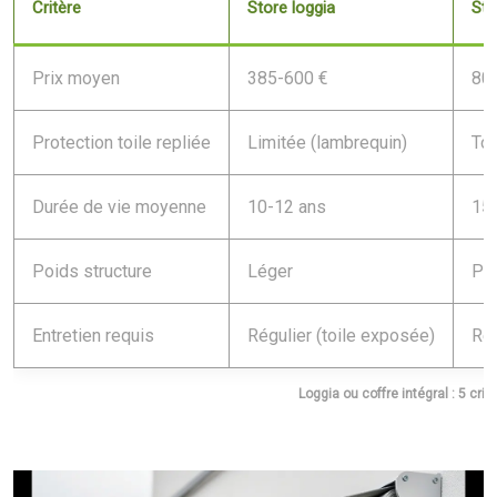
Critère
Store loggia
Sto
Prix moyen
385-600 €
80
Protection toile repliée
Limitée (lambrequin)
Tot
Durée de vie moyenne
10-12 ans
15
Poids structure
Léger
Plu
Entretien requis
Régulier (toile exposée)
Réd
Loggia ou coffre intégral : 5 crit